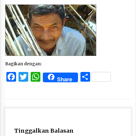
Bagikan dengan:
Facebook
Twitter
WhatsApp
Share
Share
Tinggalkan Balasan