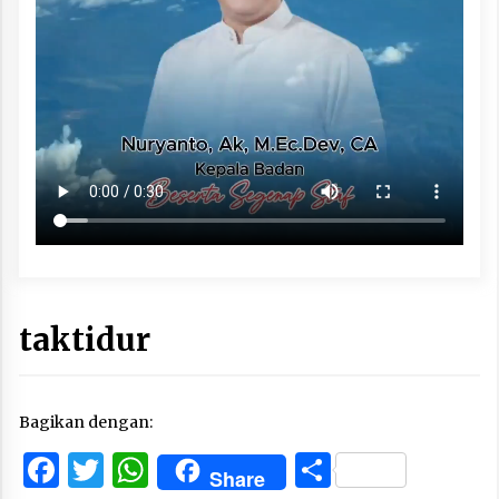
taktidur
Bagikan dengan:
Facebook
Twitter
WhatsApp
Share
Share