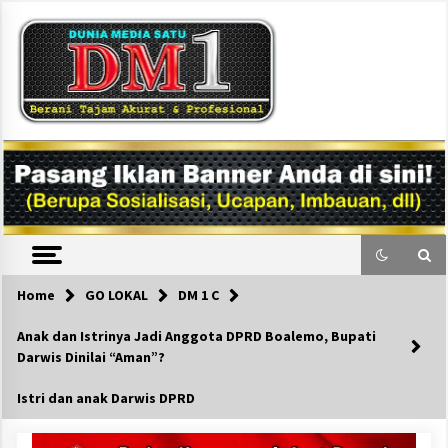
Skip
to
content
DM1
Home
GO LOKAL
DM 1 C
Anak dan Istrinya Jadi Anggota DPRD Boalemo, Bupati
Darwis Dinilai “Aman”?
Istri dan anak Darwis DPRD