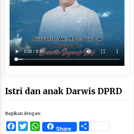
Istri dan anak Darwis DPRD
Bagikan dengan:
Facebook
Twitter
WhatsApp
Share
Share