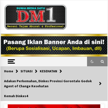
Skip
to
content
DM1
Home
SITUASI
KESEHATAN
Adakan Perkemahan, Dinkes Provinsi Gorontalo Godok
Agent of Change Kesehatan
Kemah Dinkes4