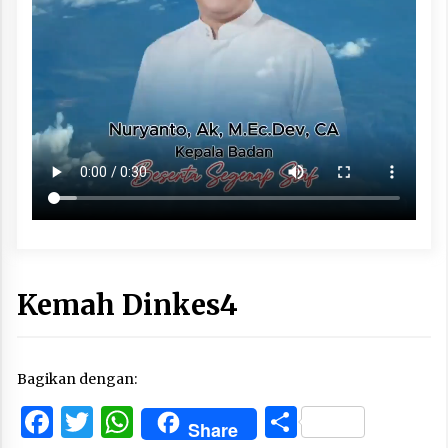
Kemah Dinkes4
Bagikan dengan:
Facebook
Twitter
WhatsApp
Share
Share