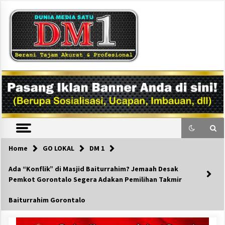
Skip
to
content
DM1
Home
GO LOKAL
DM 1
Ada “Konflik” di Masjid Baiturrahim? Jemaah Desak
Pemkot Gorontalo Segera Adakan Pemilihan Takmir
Baiturrahim Gorontalo