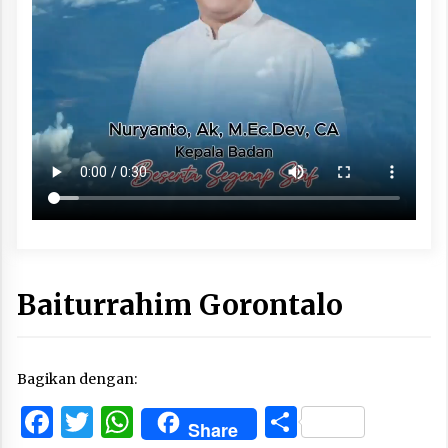
Baiturrahim Gorontalo
Bagikan dengan:
Facebook
Twitter
WhatsApp
Share
Share