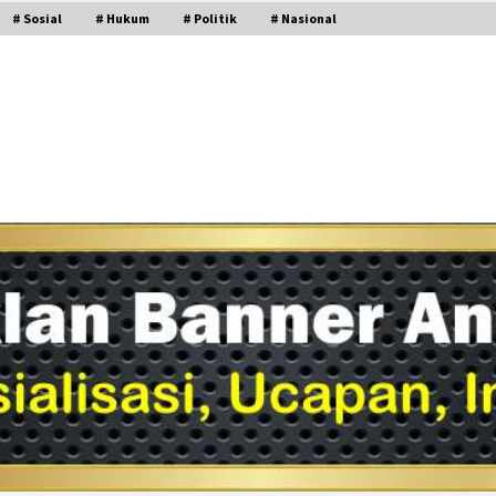
# Sosial
# Hukum
# Politik
# Nasional