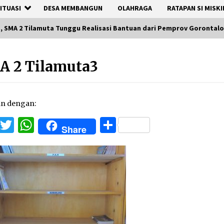
ITUASI
DESA MEMBANGUN
OLAHRAGA
RATAPAN SI MISKI
s, SMA 2 Tilamuta Tunggu Realisasi Bantuan dari Pemprov Gorontalo
A 2 Tilamuta3
an dengan:
Facebook
Twitter
WhatsApp
Share
Share