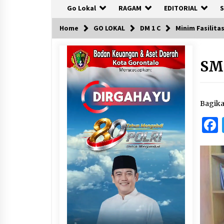
Go Lokal
RAGAM
EDITORIAL
S
Home
GO LOKAL
DM 1 C
Minim Fasilita
SM
Bagik