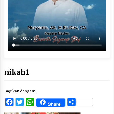
nikah1
Bagikan dengan:
Facebook
Twitter
WhatsApp
Share
Share