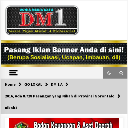
Skip
to
content
DM1
Home
GO LOKAL
DM 1 A
2016, Ada 8.728 Pasangan yang Nikah di Provinsi Gorontalo
nikah1