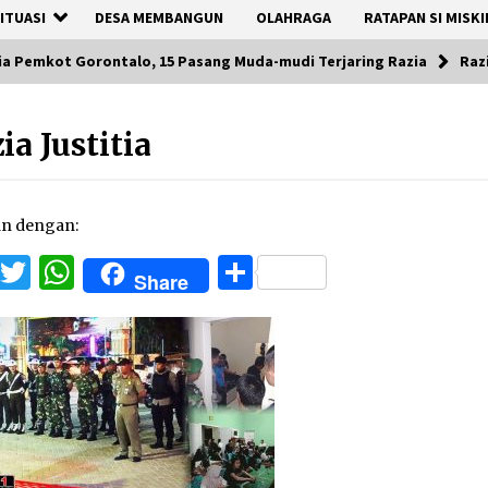
ITUASI
DESA MEMBANGUN
OLAHRAGA
RATAPAN SI MISKI
tia Pemkot Gorontalo, 15 Pasang Muda-mudi Terjaring Razia
Razi
ia Justitia
an dengan:
Facebook
Twitter
WhatsApp
Share
Share