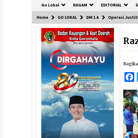
Go Lokal
RAGAM
EDITORIAL
S
Home
GO LOKAL
DM 1 A
Operasi Justi
Raz
Bagik