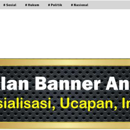
# Sosial
# Hukum
# Politik
# Nasional